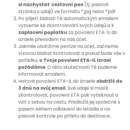
si nachystat
cestovní pas
(tj. pasová
stránka s údaji) ve formátu *.jpg nebo *pdf
Po přijetí žádosti Tě automatickým emailem
vyzveme ke zkontrolování svých údajů a k
zaplacení poplatku
za povolení ETA-IL do
Izraele převodem na náš účet.
Jakmile obdržíme peníze na účet, začneme
vízovou žádost kontrolovat a pokud bude vše v
pořádku,
o Tvoje povolení ETA-IL Izrael
požádáme
. O této skutečnosti Tě budeme
informovat emailem.
Hotové povolení ETA-IL do Izraele
obdržíš do
3 dnů na svůj email
. Své údaje si musíš
zkontrolovat, povolení ETA pak vytisknout a
vzít s sebou na cestu. Předložíš jej společně s
pasem během odbavení do letadla a na
pasové kontrole po příletu do destinace.