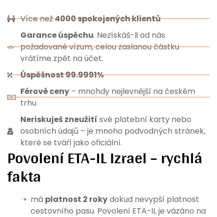
Více než
4000 spokojených klientů
Garance úspěchu
. Nezískáš-li od nás
požadované vízum, celou zaslanou částku
vrátíme zpět na účet.
Úspěšnost 99.9991%
Férové ceny
– mnohdy nejlevnější na českém
trhu
Neriskuješ zneužití
své platební karty nebo
osobních údajů – je mnoho podvodných stránek,
které se tváří jako oficiální.
Povolení ETA-IL Izrael – rychlá
fakta
má
platnost 2 roky
dokud nevypší platnost
cestovního pasu. Povolení ETA-IL je vázáno na