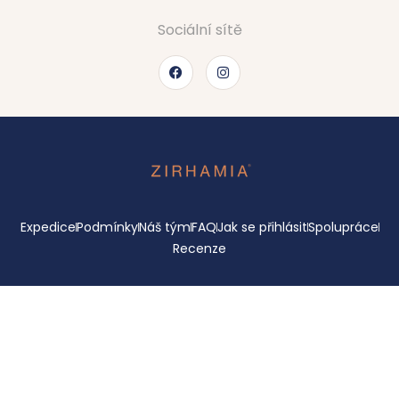
Sociální sítě
Expedice
Podmínky
Náš tým
FAQ
Jak se přihlásit
Spolupráce
Recenze