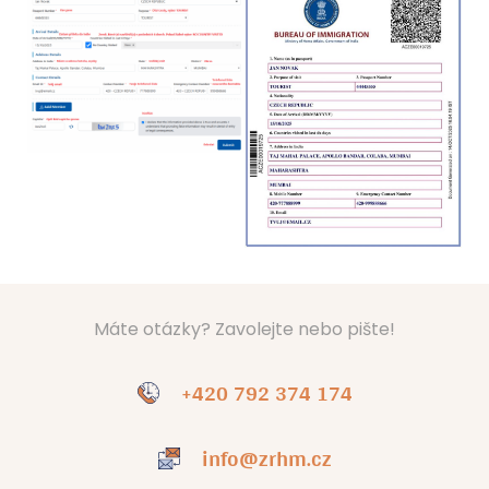
Máte otázky? Zavolejte nebo pište!
+420 792 374 174
info@zrhm.cz